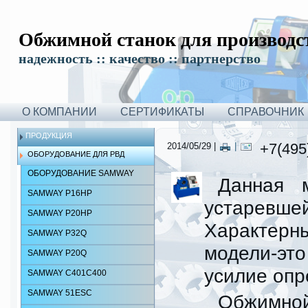
Обжимной станок для производс
надежность :: качество :: партнерство
О КОМПАНИИ
СЕРТИФИКАТЫ
СПРАВОЧНИК
ПРОДУКЦИЯ
+7(495
2014/05/29 |
|
ОБОРУДОВАНИЕ ДЛЯ РВД
ОБОРУДОВАНИЕ SAMWAY
Данная 
SAMWAY P16HP
устарев
SAMWAY P20HP
Характерн
SAMWAY P32Q
модели-эт
SAMWAY P20Q
усилие опр
SAMWAY C401C400
SAMWAY 51ESC
Обжимно