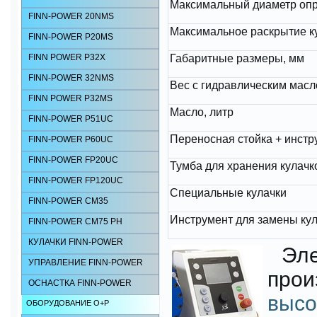
Максимальный диаметр опр
FINN-POWER 20NMS
Максимальное раскрытие к
FINN-POWER P20MS
FINN POWER P32X
Габаритные размеры, мм
FINN-POWER 32NMS
Вес с гидравлическим масло
FINN POWER P32MS
Масло, литр
FINN-POWER P51UC
Переносная стойка + инстр
FINN-POWER P60UC
FINN-POWER FP20UC
Тумба для хранения кулачк
FINN-POWER FP120UC
Специальные кулачки
FINN-POWER CM35
Инструмент для замены ку
FINN-POWER CM75 РН
КУЛАЧКИ FINN-POWER
Эл
УПРАВЛЕНИЕ FINN-POWER
про
ОСНАСТКА FINN-POWER
высо
ОБОРУДОВАНИЕ О+Р