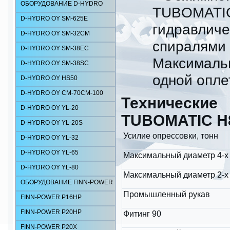
ОБОРУДОВАНИЕ D-HYDRO
TUBOMATI
D-HYDRO OY SM-625E
гидравли
D-HYDRO OY SM-32CM
спиралям
D-HYDRO OY SM-38EC
Максималь
D-HYDRO OY SM-38SC
одной оплет
D-HYDRO OY HS50
D-HYDRO OY CM-70CM-100
Техническ
D-HYDRO OY YL-20
TUBOMATIC H
D-HYDRO OY YL-20S
Усилие опрессовки, тонн
D-HYDRO OY YL-32
D-HYDRO OY YL-65
Максимальный диаметр 4-х 
D-HYDRO OY YL-80
Максимальный диаметр 2-х 
ОБОРУДОВАНИЕ FINN-POWER
Промышленный рукав
FINN-POWER P16HP
FINN-POWER P20HP
Фитинг 90
FINN-POWER P20X